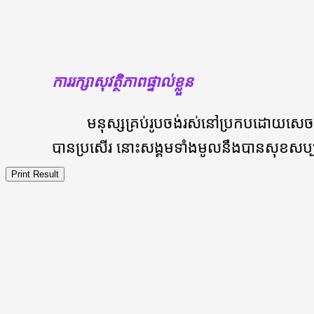
ការរក្សាសុវត្ថិភាពផ្ទាល់ខ្លួន
មនុស្សគ្រប់រូបចង់រស់នៅប្រកបដោយសេចក្តី
បានប្រសើរ នោះសង្គមទាំងមូលនឹងបានសុខសប្ប
Print Result