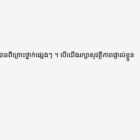
្រោះថ្នាក់ផ្សេងៗ ។ បើយើងរក្សាសុវត្ថិភាពផ្ទាល់ខ្លួន