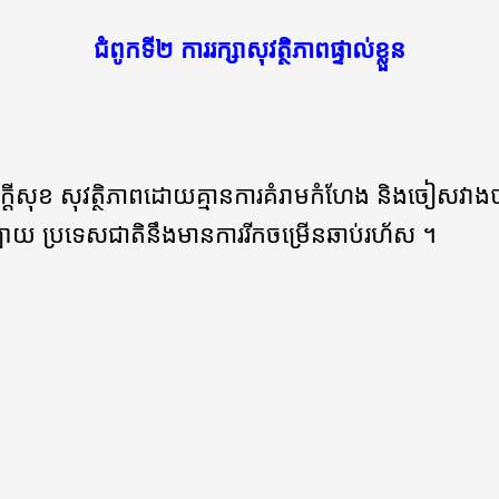
ជំពូកទី២ ការរក្សាសុវត្ថិភាពផ្ទាល់ខ្លួន
សុខ សុវត្ថិភាពដោយគ្មានការគំរាមកំហែង និងចៀសវាងបានពីគ
ាយ ប្រទេសជាតិនឹងមានការរីកចម្រើនឆាប់រហ័ស ។